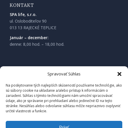
KONTAKT
SPA life, s.r.o.
ul. Osloboditeľov 90
013 13 RAJECKÉ TEPLICE
Január – december:
denne: 8,00 hod. – 18,00 hod.
Spravovať Súhlas
Na poskytovanie tých najlepších skúseností používame technológie, ako
sú súbory cookie na ukladanie a/alebo prístup k informáciám o
zariadení. Súhlas s týmito technológiami nám umožní spracovávať
údaje, ako je správanie pri prehliadaní alebo jedinečné ID na tejto
stránke. Nesúhlas alebo odvolanie súhlasu môže nepriaznivo ovplyvniť
určité vlastnosti a funkcie.
Prijať