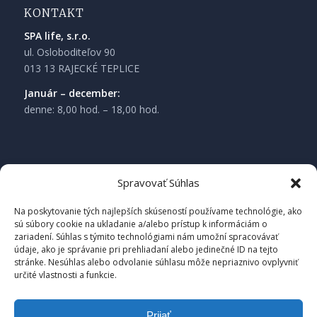
KONTAKT
SPA life, s.r.o.
ul. Osloboditeľov 90
013 13 RAJECKÉ TEPLICE
Január – december:
denne: 8,00 hod. – 18,00 hod.
Spravovať Súhlas
Na poskytovanie tých najlepších skúseností používame technológie, ako
sú súbory cookie na ukladanie a/alebo prístup k informáciám o
zariadení. Súhlas s týmito technológiami nám umožní spracovávať
údaje, ako je správanie pri prehliadaní alebo jedinečné ID na tejto
stránke. Nesúhlas alebo odvolanie súhlasu môže nepriaznivo ovplyvniť
určité vlastnosti a funkcie.
Prijať