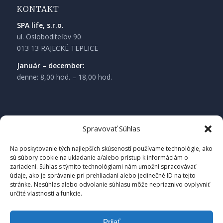
KONTAKT
SPA life, s.r.o.
ul. Osloboditeľov 90
013 13 RAJECKÉ TEPLICE
Január – december:
denne: 8,00 hod. – 18,00 hod.
Spravovať Súhlas
Na poskytovanie tých najlepších skúseností používame technológie, ako
sú súbory cookie na ukladanie a/alebo prístup k informáciám o
zariadení. Súhlas s týmito technológiami nám umožní spracovávať
údaje, ako je správanie pri prehliadaní alebo jedinečné ID na tejto
stránke. Nesúhlas alebo odvolanie súhlasu môže nepriaznivo ovplyvniť
určité vlastnosti a funkcie.
Prijať