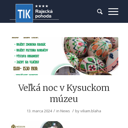
Veľká noc v Kysuckom
múzeu
/
/
13. marca 2024
in
News
by
viliam.blaha