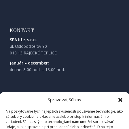
KONTAKT
SPA life, s.r.o.
ul. Osloboditeľov 90
013 13 RAJECKÉ TEPLICE
Január – december:
denne: 8,00 hod. – 18,00 hod.
Spravovať Súhlas
Na poskytovanie tých najlepších skúseností používame technológie, ako
sú súbory cookie na ukladanie a/alebo prístup k informáciám o
zariadení. Súhlas s týmito technológiami nám umožní spracovávať
údaje, ako je správanie pri prehliadaní alebo jedinečné ID na tejto