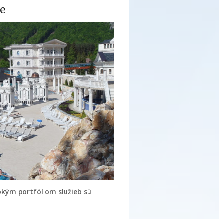
te
okým portfóliom služieb sú