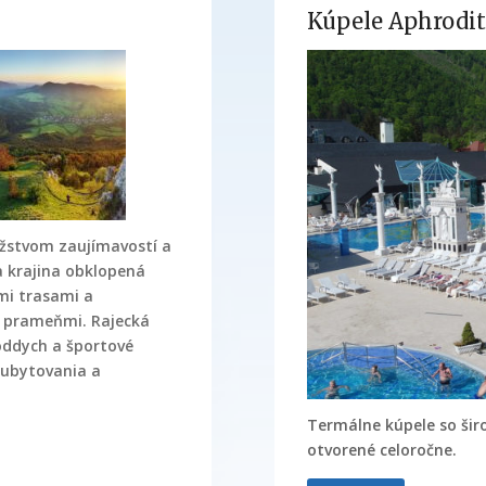
Kúpele Aphrodi
ožstvom zaujímavostí a
a krajina obklopená
mi trasami a
 prameňmi. Rajecká
oddych a športové
 ubytovania a
Termálne kúpele so šir
otvorené celoročne.