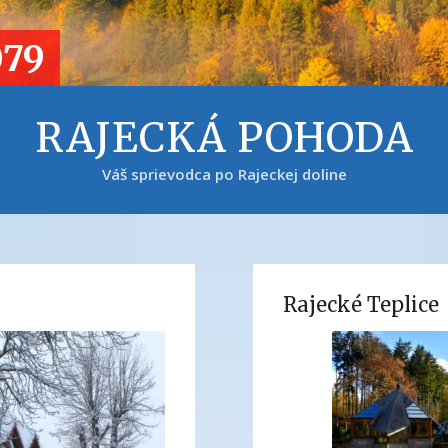
079
RAJECKÁ POHODA
Váš sprievodca po Rajeckej doline
Rajecké Teplice