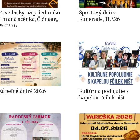
Povedačky na priedomku
Športový deň v
- hraná scénka, Čičmany,
Kunerade, 11.7.26
25.07.26
Kúpeľné ántré 2026
Kultúrna podujatie s
kapelou Fčilek ništ