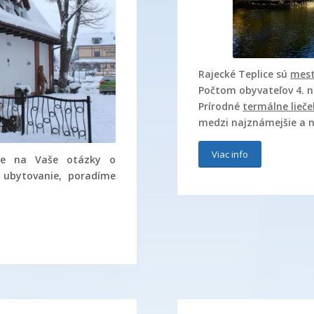
Rajecké Teplice sú
mes
Počtom obyvateľov 4. 
Prírodné
termálne lieč
medzi najznámejšie a na
Viac info
e na Vaše otázky o
 ubytovanie, poradíme