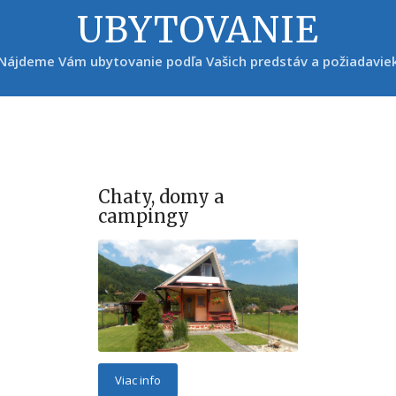
UBYTOVANIE
Nájdeme Vám ubytovanie podľa Vašich predstáv a požiadavie
Chaty, domy a
campingy
Viac info