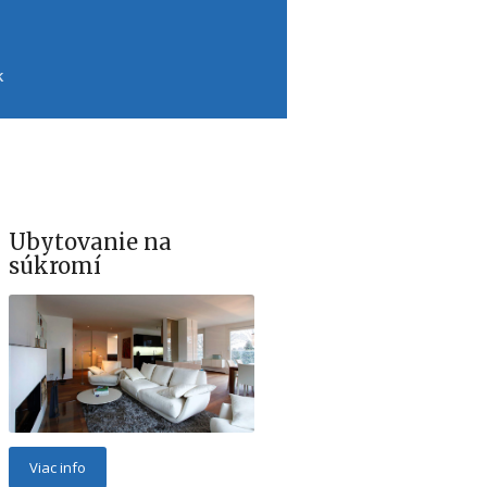
k
Ubytovanie na
súkromí
Viac info