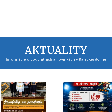
AKTUALITY
Informácie o podujatiach a novinkách v Rajeckej doline