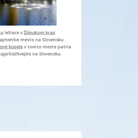
to
ležiace v
Žilinskom kraji
.
najmenšie mesto na Slovensku.
ebné kúpele
v tomto meste patria
jpríťažlivejšie na Slovensku.