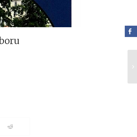
úboru