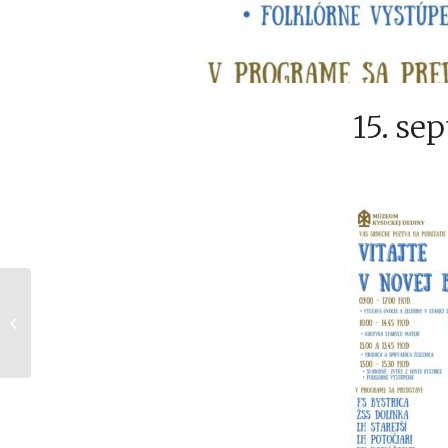
15. se
Športový deň v
Rajeckých Tepliciach,
07.09.24