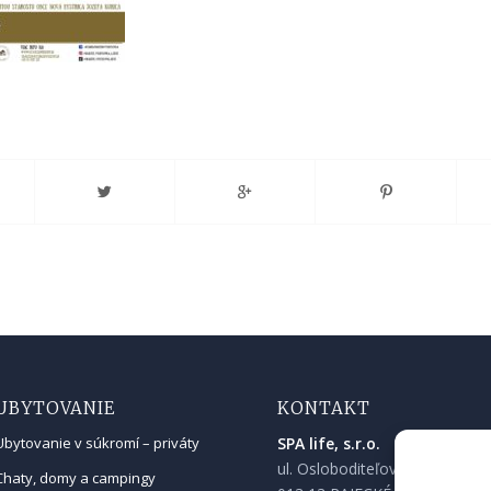
UBYTOVANIE
KONTAKT
SPA life, s.r.o.
Ubytovanie v súkromí – priváty
ul. Osloboditeľov 90
Chaty, domy a campingy