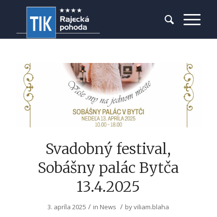
Svadobný festival,
Sobášny palác Bytča
13.4.2025
/
/
3. apríla 2025
in
News
by
viliam.blaha