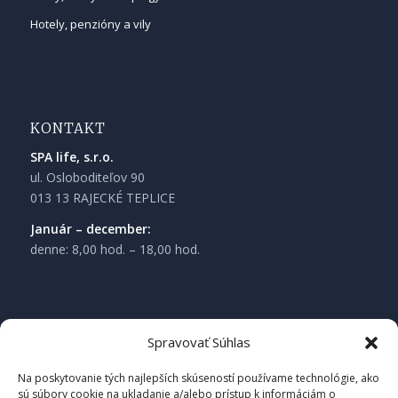
Hotely, penzióny a vily
KONTAKT
SPA life, s.r.o.
ul. Osloboditeľov 90
013 13 RAJECKÉ TEPLICE
Január – december:
denne: 8,00 hod. – 18,00 hod.
Spravovať Súhlas
Na poskytovanie tých najlepších skúseností používame technológie, ako
sú súbory cookie na ukladanie a/alebo prístup k informáciám o