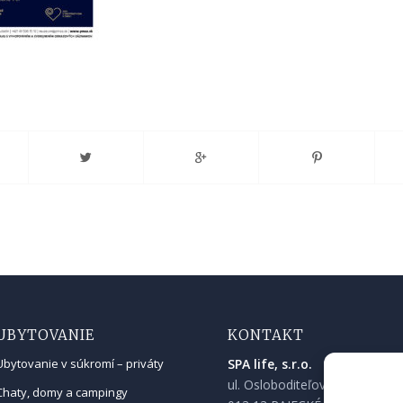
UBYTOVANIE
KONTAKT
SPA life, s.r.o.
Ubytovanie v súkromí – priváty
ul. Osloboditeľov 90
Chaty, domy a campingy