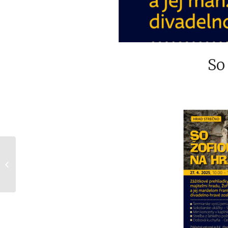
So
Otvorenie turistickej
sezóny na Lietavskom
hrade, 26.04.25