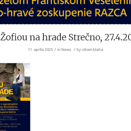
 Žofiou na hrade Strečno, 27.4.2
/
/
11. apríla 2025
in
News
by
viliam.blaha