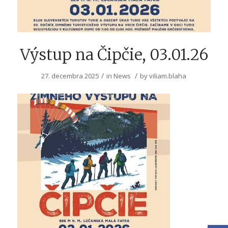
Výstup na Čipčie, 03.01.26
/
/
27. decembra 2025
in
News
by
viliam.blaha