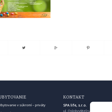
UBYTOVANIE
KONTAKT
SPA life, s.r.o.
Ubytovanie v súkromí – priváty
ul. Osloboditeľov 90