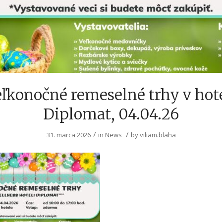
ľkonočné remeselné trhy v hot
Diplomat, 04.04.26
/
/
31. marca 2026
in
News
by
viliam.blaha