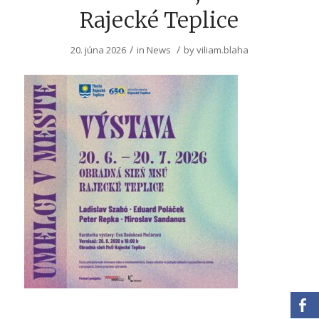
Rajecké Teplice
/
/
20. júna 2026
in
News
by
viliam.blaha