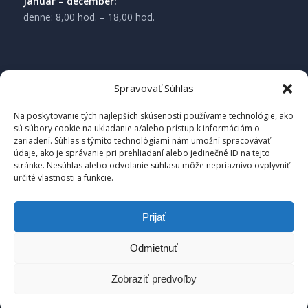
Január – december:
denne: 8,00 hod. – 18,00 hod.
Spravovať Súhlas
Na poskytovanie tých najlepších skúseností používame technológie, ako
sú súbory cookie na ukladanie a/alebo prístup k informáciám o
zariadení. Súhlas s týmito technológiami nám umožní spracovávať
údaje, ako je správanie pri prehliadaní alebo jedinečné ID na tejto
stránke. Nesúhlas alebo odvolanie súhlasu môže nepriaznivo ovplyvniť
určité vlastnosti a funkcie.
Prijať
Odmietnuť
COPYRIGHT BY
Rajecké Teplice – Spa-Life
|
webdesign
by
mcp-
Zobraziť predvoľby
softworks