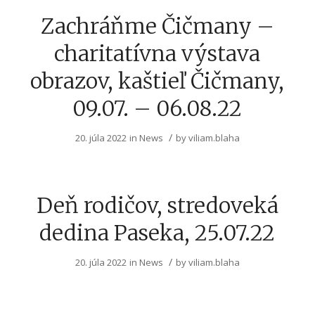
Zachráňme Čičmany –
charitatívna výstava
obrazov, kaštieľ Čičmany,
09.07. – 06.08.22
/
20. júla 2022
in
News
by
viliam.blaha
Deň rodičov, stredoveká
dedina Paseka, 25.07.22
/
20. júla 2022
in
News
by
viliam.blaha