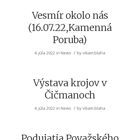
Vesmír okolo nás
(16.07.22,Kamenná
Poruba)
/
4. júla 2022
in
News
by
viliam.blaha
Výstava krojov v
Čičmanoch
/
4. júla 2022
in
News
by
viliam.blaha
Podujatia Považského