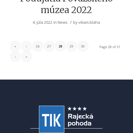
múzea 2022
/
4. júla 2022
in
News
by
viliam.blaha
«
‹
26
27
28
29
30
Page 28 of 31
›
»