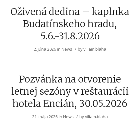
Oživená dedina – kaplnka
Budatínskeho hradu,
5.6.-31.8.2026
/
2. júna 2026
in
News
by
viliam.blaha
Pozvánka na otvorenie
letnej sezóny v reštaurácii
hotela Encián, 30.05.2026
/
21. mája 2026
in
News
by
viliam.blaha