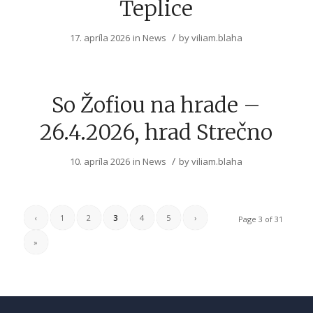
Teplice
/
17. apríla 2026
in
News
by
viliam.blaha
So Žofiou na hrade –
26.4.2026, hrad Strečno
/
10. apríla 2026
in
News
by
viliam.blaha
‹
1
2
3
4
5
›
Page 3 of 31
»