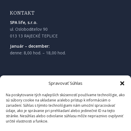
KONTAKT
SPA life, s.r.o.
ul. Osloboditeľov 90
013 13 RAJECKÉ TEPLICE
Január – december:
denne: 8,00 hod. – 18,00 hod.
Spravovať Súhlas
Na poskytovanie tých najlepších skúseností používame technológie, ako
sú súbory cookie na ukladanie a/alebo prístup k informáciám o
zariadení. Súhlas s týmito technológiami nám umožní spracovávať
údaje, ako je správanie pri prehliadaní alebo jedinečné ID na tejto
stránke. Nesúhlas alebo odvolanie súhlasu môže nepriaznivo ovplyvniť
určité vlastnosti a funkcie.