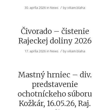
/
30. apríla 2026
in
News
by
viliam.blaha
Čivorado – čistenie
Rajeckej doliny 2026
/
17. apríla 2026
in
News
by
viliam.blaha
Mastný hrniec – div.
predstavenie
ochotníckeho súboru
Kožkár, 16.05.26, Raj.