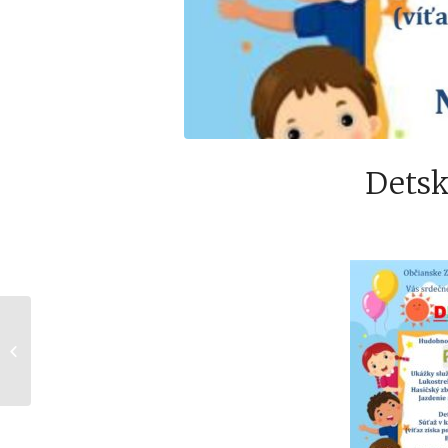
Detsk
Botanická vychádzka
do okolia Diviny,
20.05.2022