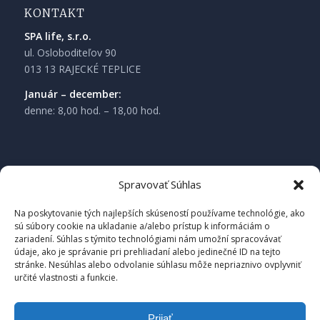
KONTAKT
SPA life, s.r.o.
ul. Osloboditeľov 90
013 13 RAJECKÉ TEPLICE
Január – december:
denne: 8,00 hod. – 18,00 hod.
Spravovať Súhlas
Na poskytovanie tých najlepších skúseností používame technológie, ako
sú súbory cookie na ukladanie a/alebo prístup k informáciám o
zariadení. Súhlas s týmito technológiami nám umožní spracovávať
údaje, ako je správanie pri prehliadaní alebo jedinečné ID na tejto
stránke. Nesúhlas alebo odvolanie súhlasu môže nepriaznivo ovplyvniť
určité vlastnosti a funkcie.
Prijať