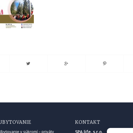
UBYTOVANIE
KONTAKT
SPA life, s.r.o.
Ubytovanie v súkromí – priváty