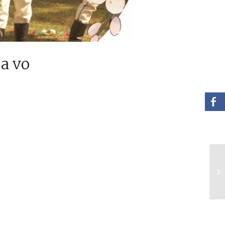
ja vo