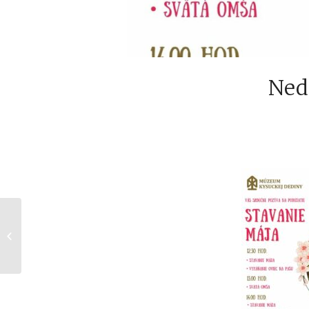
Nede
So Žofiou na hrade
Strečno, 28.04.2024