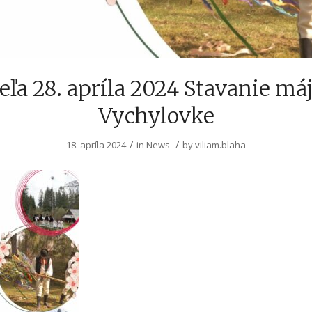
ľa 28. apríla 2024 Stavanie má
Vychylovke
/
/
18. apríla 2024
in
News
by
viliam.blaha