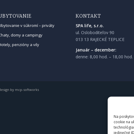
UBYTOVANIE
KONTAKT
SPA life, s.r.o.
Ubytovanie v súkromí – priváty
ul. Osloboditeľov 90
Chaty, domy a campingy
013 13 RAJECKÉ TEPLICE
Hotely, penzióny a vily
Január – december:
denne: 8,00 hod. – 18,00 hod.
esign
by
mcp-softworks
Na poskytov
cookie na u
technológia
jedinečné I