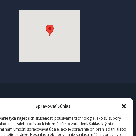
Spravovať Súhlas
anie tých najlepších skúseností používame technológie, ako sú súbory
kladanie a/alebo prístup k informáciám o zariadení. Súhlas s týmito
mi nám umožní spracovávať údaje, ako je správanie pri prehliadaní alebo
D na tejto stránke. Nesúhlas alebo odvolanie súhlasu môže nepriaznivo